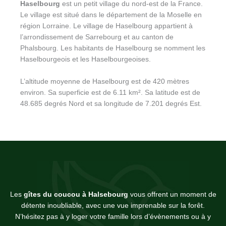
Haselbourg
est un petit village du nord-est de la France.
n
Le village est situé dans le département de la Moselle en
a
région Lorraine. Le village de Haselbourg appartient à
t
l’arrondissement de Sarrebourg et au canton de
i
Phalsbourg. Les habitants de Haselbourg se nomment les
v
Haselbourgeois et les Haselbourgeoises.
e
:
L’altitude moyenne de Haselbourg est de 420 mètres
environ. Sa superficie est de 6.11 km². Sa latitude est de
48.685 degrés Nord et sa longitude de 7.201 degrés Est.
Les
gîtes du coucou à Halsebourg
vous offrent un moment de
détente inoubliable, avec une vue imprenable sur la forêt.
N’hésitez pas à y loger votre famille lors d’évènements ou à y