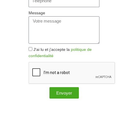
Message
J'ai lu et j'accepte la
politique de
confidentialité
Envoyer
A
l
t
e
r